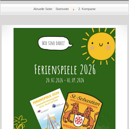
Startseite
Aktuelle Seite:
Startseite
2. Kompanie
Aktuelles
Über Uns
Könige
Bilder
Jubiläum
Schießsport
Rechtliches