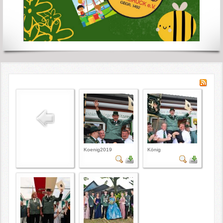
Koenig2019
König