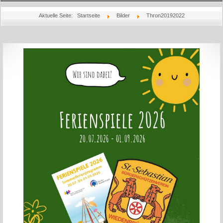
Startseite
Aktuelle Seite:
Startseite
Bilder
Thron20192022
Aktuelles
Über Uns
Könige
Bilder
Jubiläum
Schießsport
Rechtliches