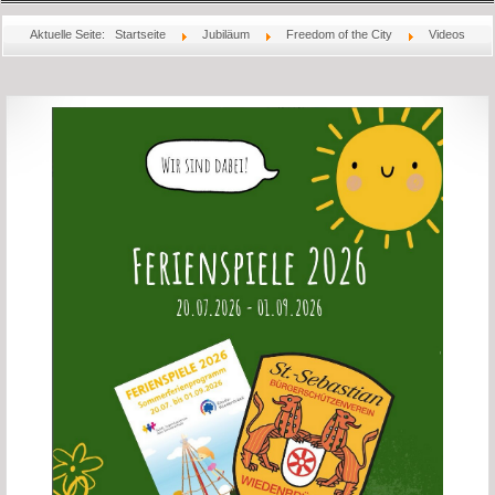
Startseite
Aktuelle Seite:
Startseite
Jubiläum
Freedom of the City
Videos
Aktuelles
Über Uns
Könige
Bilder
Jubiläum
Schießsport
Rechtliches