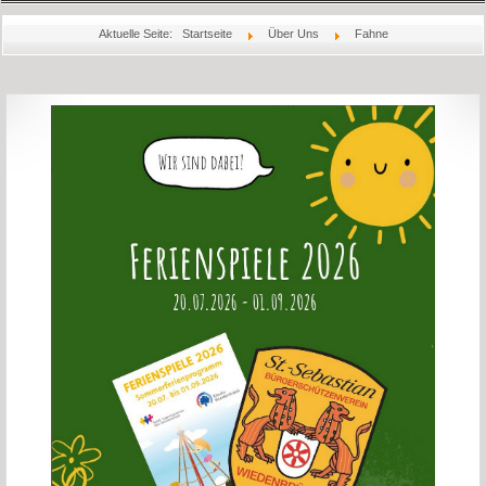
Startseite
Aktuelle Seite:
Startseite
Über Uns
Fahne
Aktuelles
Über Uns
Könige
Bilder
Jubiläum
Schießsport
Rechtliches