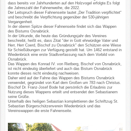
dass bereits vor Jahrhunderten auf den Holzvogel erfolgte.Es folgt
die Jahreszahl der Fahnenweihe, die 2022.
Der Leitspruch dieser Fahnenseite lautet „Der Tradition verpflichtet“
und beschreibt die Verpflichtung gegenüber der 530-jährigen
Vergangenheit.
In der oberen Spitze dieser Fahnenseite findet sich das Wappen
des Bistums Osnabrück.
In der Urkunde, die heute das Gründungsjahr des Vereines
beschreibt, heißt es, dass Zitat "der in Gott ehrwürdige Vater und
Herr, Herr Coerd, Bischof zu Osnabrück" den Schützen eine Wiese
für Schießübungen zur Verfügung gestellt hat. Um 1462 entstand in
Wiedenbrück eine erste Stadtverfassung nach dem Vorbild von
Osnabrück.
Das Wappen des Konrad IV. von Rietberg, Bischof von Osnabrück,
ist nicht eindeutig überliefert und auch das Bistum Osnabrück
konnte dieses nicht eindeutig nachweisen.
Daher wird auf der Fahne das Wappen des Bistums Osnabrück
verwendet, gegründet von Karl dem Großen um 783 nach Christus.
Bischof Dr. Franz-Josef Bode hat persönlich die Erlaubnis zur
Nutzung dieses Wappens erteilt und entsendet den Sebastianern
seine Grüße.
Unterhalb des heiligen Sebastian komplettieren der Schriftzug St.
Sebastian Bürgerschützenverein Wiedenbrück und das
Vereinswappen die erste Fahnenseite.