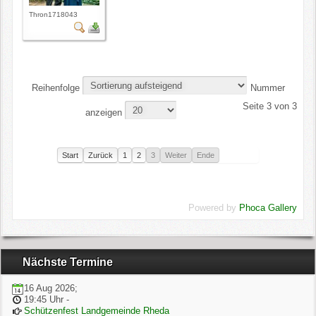
Thron1718043
Reihenfolge
Nummer
Seite 3 von 3
anzeigen
Start
Zurück
1
2
3
Weiter
Ende
Powered by
Phoca Gallery
Nächste Termine
16 Aug 2026
;
19:45 Uhr
-
Schützenfest Landgemeinde Rheda