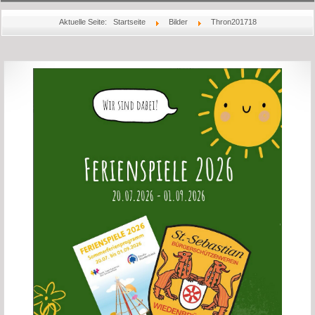
Startseite
Aktuelle Seite:
Startseite
Bilder
Thron201718
Aktuelles
Über Uns
Könige
Bilder
Jubiläum
Schießsport
Rechtliches